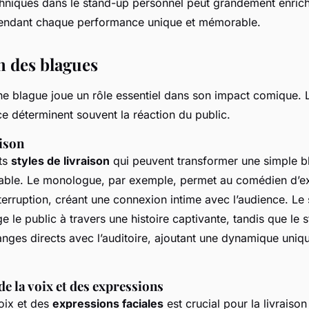
hniques dans le stand-up personnel peut grandement enrichi
rendant chaque performance unique et mémorable.
n des blagues
e blague joue un rôle essentiel dans son impact comique. 
e déterminent souvent la réaction du public.
aison
nts
styles de livraison
qui peuvent transformer une simple b
le. Le monologue, par exemple, permet au comédien d’ex
erruption, créant une connexion intime avec l’audience. Le s
 le public à travers une histoire captivante, tandis que le st
nges directs avec l’auditoire, ajoutant une dynamique uniqu
e la voix et des expressions
oix et des
expressions faciales
est crucial pour la livraison