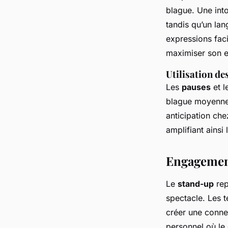
blague. Une int
tandis qu’un la
expressions fac
maximiser son ef
Utilisation de
Les
pauses
et l
blague moyenne 
anticipation che
amplifiant ainsi 
Engagemen
Le
stand-up
rep
spectacle. Les t
créer une conne
personnel où le