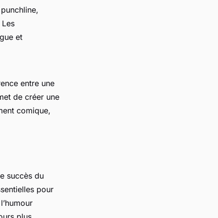
 punchline,
 Les
gue et
érence entre une
met de créer une
oment comique,
le succès du
sentielles pour
 l’humour
ours plus