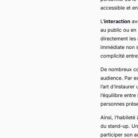
accessible et e
L’
interaction
ave
au public ou en 
directement les
immédiate non s
complicité entre
De nombreux com
audience. Par e
l’art d’instaurer
l’équilibre entr
personnes prése
Ainsi, l’habilet
du stand-up. Un
participer son a