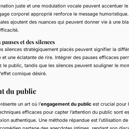
onation juste et une modulation vocale peuvent accentuer le
ngage corporel approprié renforce le message humoristique.
iales ajoutent des nuances qui peuvent donner vie à une bla
ficacité.
s pauses et des silences
es silences stratégiquement placés peuvent signifier la diff
et une éclatante de rire. Intégrer des pauses efficaces per
z le public, tandis que les silences peuvent souligner le m
l’effet comique désiré.
t du public
résente un art où l’
engagement du public
est crucial pour 
echniques efficaces pour capter l’attention du public sont es
xion authentique. Une méthode répandue est l’utilisation de
 comédien partage des anecdotes intimes, rendant son disc