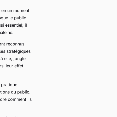
e en un moment
sque le public
si essentiel; il
haleine.
ont reconnus
ses stratégiques
à elle, jongle
i leur effet
 pratique
tions du public.
dre comment ils