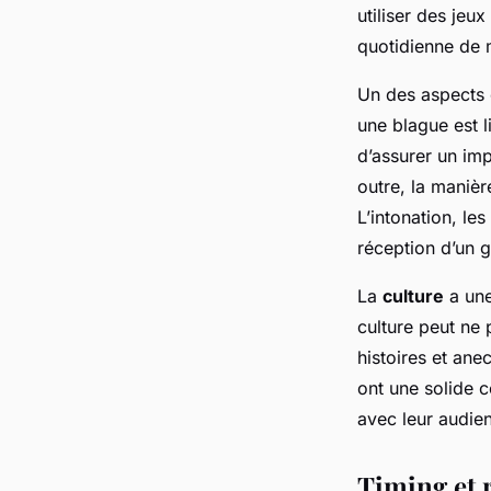
Léonie
•
27 novembre 2024
•
7 min de lecture
utiliser des jeu
quotidienne de 
Un des aspects 
une blague est l
d’assurer un imp
outre, la manièr
L’intonation, le
réception d’un 
La
culture
a une
culture peut ne 
histoires et ane
ont une solide 
avec leur audie
Timing et 