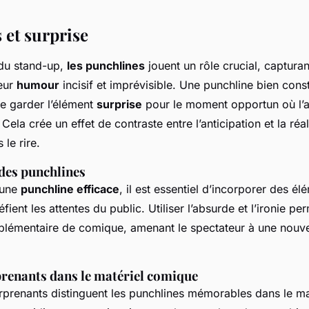
 et surprise
du stand-up,
les punchlines
jouent un rôle crucial, capturant
leur
humour
incisif et imprévisible. Une punchline bien con
 de garder l’élément
surprise
pour le moment opportun où l’a
Cela crée un effet de contraste entre l’anticipation et la réal
 le rire.
des punchlines
 une
punchline efficace
, il est essentiel d’incorporer des él
fient les attentes du public. Utiliser l’absurde et l’ironie pe
lémentaire de comique, amenant le spectateur à une nouve
renants dans le matériel comique
rprenants distinguent les punchlines mémorables dans le ma