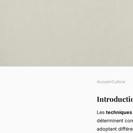
Accueil
›
Culture
CULTURE
Les techniques de co
Introducti
Les
techniques
dans le stand-up
déterminent com
adoptant différe