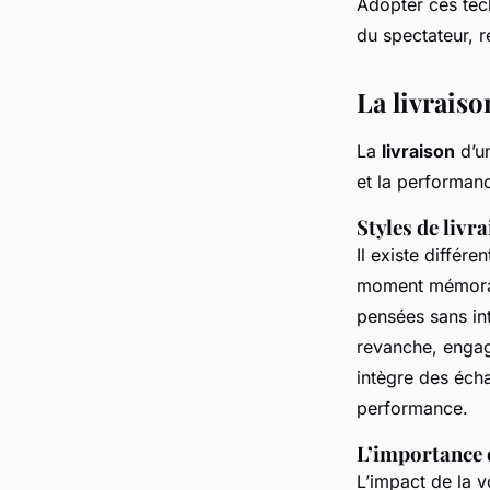
Adopter ces tec
du spectateur, 
La livraiso
La
livraison
d’un
et la performanc
Styles de livr
Il existe différe
moment mémorab
pensées sans int
revanche, engage
intègre des écha
performance.
L’importance d
L’impact de la v