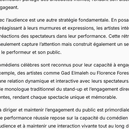
ngageant.
c l’audience est une autre stratégie fondamentale. En posa
réagissant à leurs murmures et expressions, les artistes int
 réactions des spectateurs dans leur performance. Cette rét
eulement capture l’attention mais construit également un s
 le performeur et son public.
édiens célèbres sont reconnus pour leur capacité à engag
xemple, des artistes comme Gad Elmaleh ou Florence Forest
 une relation dynamique et interactive avec leurs spectateurs.
e le monologue traditionnel du stand-up et l’engagement dire
ntes, rendant chaque spectacle unique et mémorable.
é à diriger et maintenir l’engagement du public est primordial
e performance réussie repose sur la capacité du comédien 
udience et à maintenir une interaction vivante tout au long 