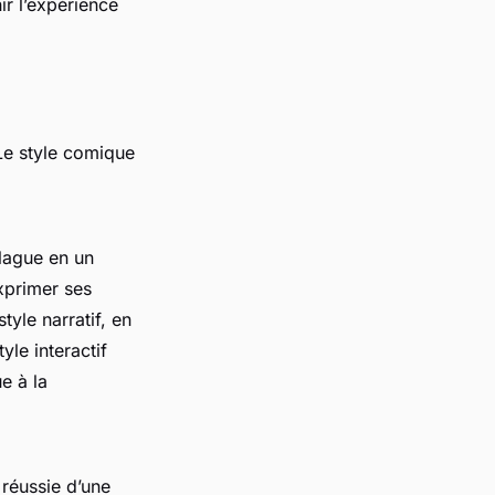
r l’expérience
Le style comique
lague en un
primer ses
tyle narratif, en
yle interactif
e à la
 réussie d’une