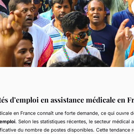
portunités
és d’emploi en assistance médicale en F
dicale en France connaît une forte demande, ce qui ouvre
nce médicale entre
’emploi
. Selon les statistiques récentes, le secteur médical 
ificative du nombre de postes disponibles. Cette tendance 