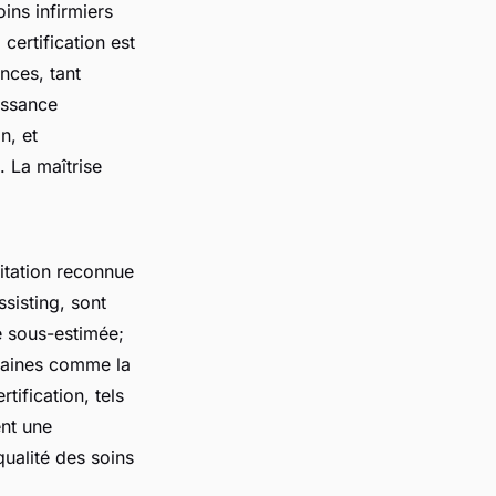
ins infirmiers
certification est
nces, tant
issance
n, et
. La maîtrise
ditation reconnue
ssisting, sont
e sous-estimée;
omaines comme la
ification, tels
ent une
ualité des soins