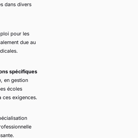
es dans divers
ploi pour les
palement due au
dicales.
ions spécifiques
, en gestion
es écoles
à ces exigences.
écialisation
rofessionnelle
ssante.