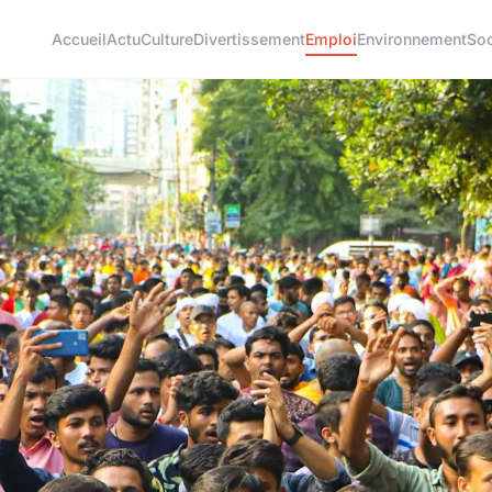
Accueil
Actu
Culture
Divertissement
Emploi
Environnement
Soc