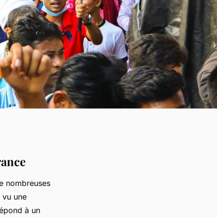
rance
 de nombreuses
a vu une
répond à un