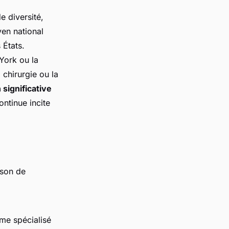
e diversité,
yen national
 États.
York ou la
 chirurgie ou la
 significative
ntinue incite
ison de
ôme spécialisé