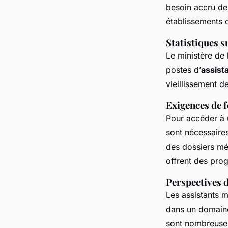
la France et les Éta
besoin accru de
établissements 
Léonie
•
27 novembre 2024
•
7 min de lecture
Statistiques 
Le ministère de
postes d’
assist
vieillissement d
Exigences de 
Pour accéder à 
sont nécessaire
des dossiers mé
offrent des pro
Perspectives d
Les assistants 
dans un domaine
sont nombreuses 