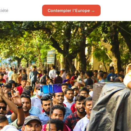
iété
Contempler l'Europe →