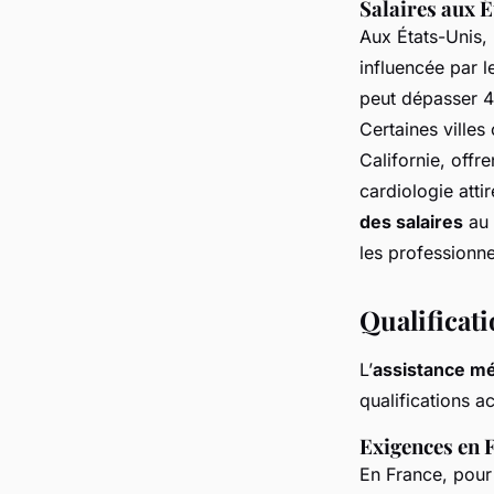
Salaires aux 
Aux États-Unis, 
influencée par l
peut dépasser 4
Certaines ville
Californie, offr
cardiologie att
des salaires
au 
les professionne
Qualificat
L’
assistance mé
qualifications 
Exigences en 
En France, pour 