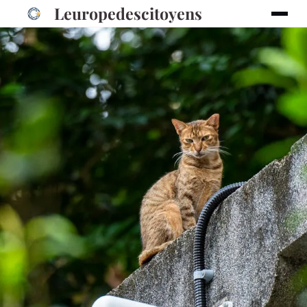
Leuropedescitoyens