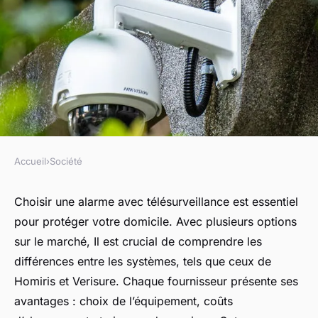
Accueil
›
Société
SOCIÉTÉ
Choisir la meilleure alarme
Choisir une alarme avec télésurveillance est essentiel
pour protéger votre domicile. Avec plusieurs options
avec télésurveillance pour
sur le marché, Il est crucial de comprendre les
votre sécurité
différences entre les systèmes, tels que ceux de
Homiris et Verisure. Chaque fournisseur présente ses
Léonie
•
19 décembre 2024
•
3 min de lecture
avantages : choix de l’équipement, coûts