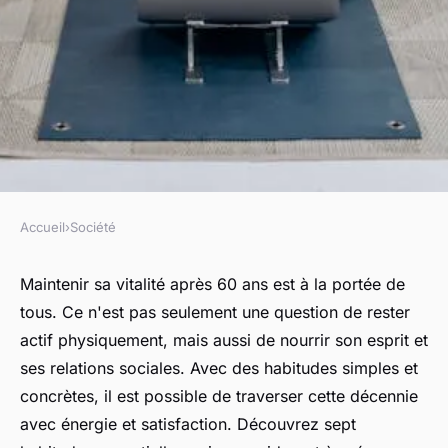
Accueil
›
Société
SOCIÉTÉ
Garder la forme après 60 ans :
Maintenir sa vitalité après 60 ans est à la portée de
tous. Ce n'est pas seulement une question de rester
7 habitudes à adopter
actif physiquement, mais aussi de nourrir son esprit et
ses relations sociales. Avec des habitudes simples et
Léonie
•
11 décembre 2024
•
4 min de lecture
concrètes, il est possible de traverser cette décennie
avec énergie et satisfaction. Découvrez sept