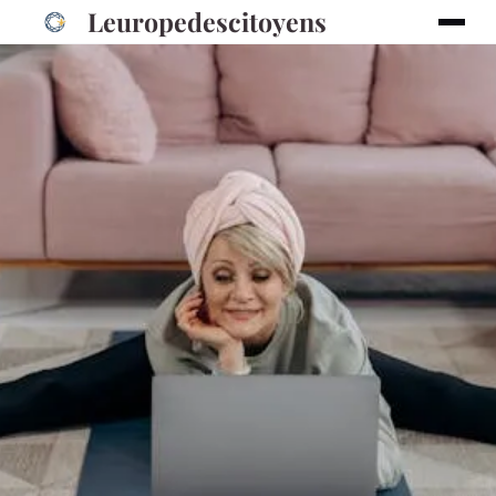
Leuropedescitoyens