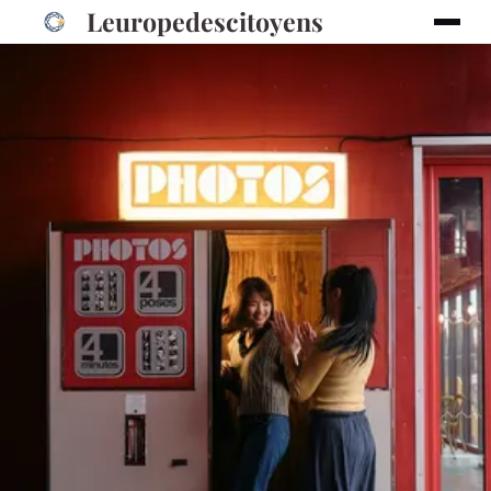
Leuropedescitoyens