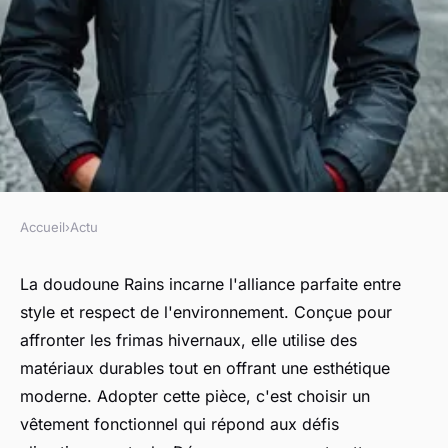
Accueil
›
Actu
ACTU
Doudoune rains : style durable
La doudoune Rains incarne l'alliance parfaite entre
style et respect de l'environnement. Conçue pour
pour un hiver écoresponsable.
affronter les frimas hivernaux, elle utilise des
matériaux durables tout en offrant une esthétique
Léonie
•
15 janvier 2025
•
4 min de lecture
moderne. Adopter cette pièce, c'est choisir un
vêtement fonctionnel qui répond aux défis