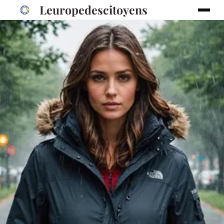
Leuropedescitoyens