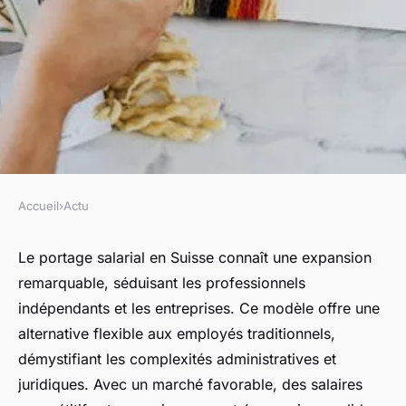
Accueil
›
Actu
ACTU
Le modèle d'expansion du
Le portage salarial en Suisse connaît une expansion
remarquable, séduisant les professionnels
portage salarial en Suisse
indépendants et les entreprises. Ce modèle offre une
révélé
alternative flexible aux employés traditionnels,
démystifiant les complexités administratives et
Léonie
•
11 décembre 2024
•
3 min de lecture
juridiques. Avec un marché favorable, des salaires