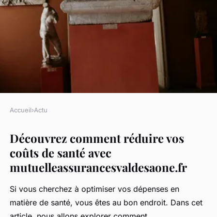
Accueil
›
Actu
ACTU
Découvrez comment réduire vos
Découvrez comment réduire vo
coûts de santé avec
coûts de santé avec
mutuelleassurancesvaldesaone.fr
mutuelleassurancesvaldesaone.
Si vous cherchez à optimiser vos dépenses en
Léonie
•
15 janvier 2025
•
4 min de lecture
matière de santé, vous êtes au bon endroit. Dans cet
article, nous allons explorer comment