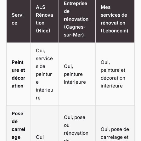
Entreprise
ALS
Mes
de
Servi
Rénova
services de
rénovation
ce
tion
rénovation
(Cagnes-
(Nice)
(Leboncoin)
sur-Mer)
Oui,
service
Peint
Oui,
s de
Oui,
ure et
peinture et
peintur
peinture
décor
décoration
e
intérieure
ation
intérieure
intérieu
re
Pose
Oui, pose
de
ou
carrel
Oui, pose de
rénovation
age
Oui
carrelage et
de