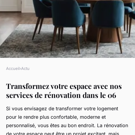
Accueil
›
Actu
ACTU
Transformez votre espace avec nos
Transformez votre espace avec
services de rénovation dans le 06
nos services de rénovation
dans le 06
Si vous envisagez de transformer votre logement
pour le rendre plus confortable, moderne et
Léonie
•
19 février 2025
•
4 min de lecture
personnalisé, vous êtes au bon endroit. La rénovation
de votre espace peut être un projet excitant, mais