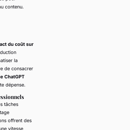
au contenu.
act du coût sur
éduction
atiser la
tre de consacrer
de ChatGPT
tte dépense.
essionnels
es tâches
ntage
ns offrent des
une vitesse