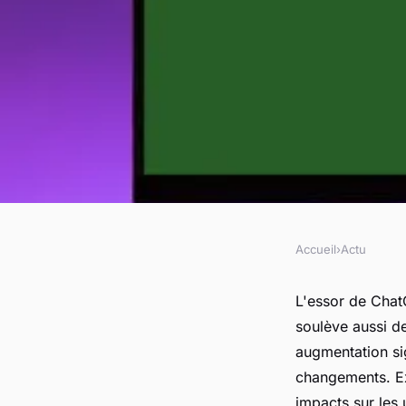
Accueil
›
Actu
ACTU
Chatgpt o3 : compre
L'essor de Chat
soulève aussi d
révolution technolo
augmentation sig
changements. Exp
impacts sur les 