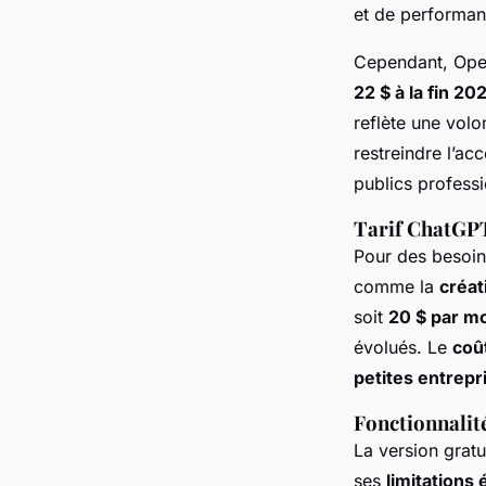
et de performan
Cependant, Open
22 $ à la fin 20
reflète une vol
restreindre l’acc
publics professi
Tarif ChatGP
Pour des besoin
comme la
créat
soit
20 $ par m
évolués. Le
coût
petites entrepr
Fonctionnalité
La version grat
ses
limitations