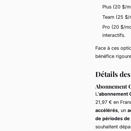
Plus (20 $/mo
Team (25 $/mo
Pro (20 $/mo
interactifs.
Face à ces opti
bénéfice rigour
Détails de
Abonnement 
L’
abonnement 
21,97 € en Franc
accélérés
, un
a
de périodes de
souhaitent dépas