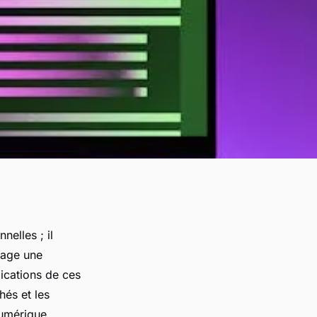
elles ; il
sage une
lications de ces
hés et les
numérique.