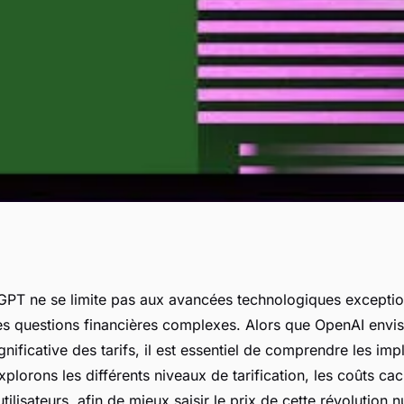
ndre le coût d'une
GPT ne se limite pas aux avancées technologiques exceptionn
es questions financières complexes. Alors que OpenAI envi
gique
nificative des tarifs, il est essentiel de comprendre les imp
lorons les différents niveaux de tarification, les coûts cac
utilisateurs, afin de mieux saisir le prix de cette révolution 