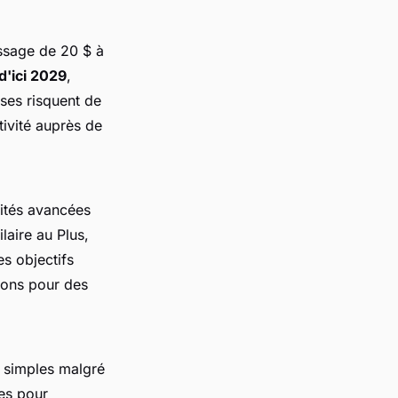
ssage de 20 $ à
d'ici 2029
,
ses risquent de
ctivité auprès de
lités avancées
ilaire au Plus,
es objectifs
tions pour des
s simples malgré
tes pour