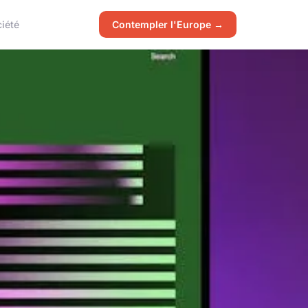
iété
Contempler l'Europe →