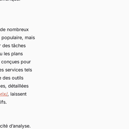
t de nombreux
e populaire, mais
ur des tâches
u les plans
m conçues pour
s services tels
 des outils
es, détaillées
rix/
, laissent
ifs.
cité d’analyse.