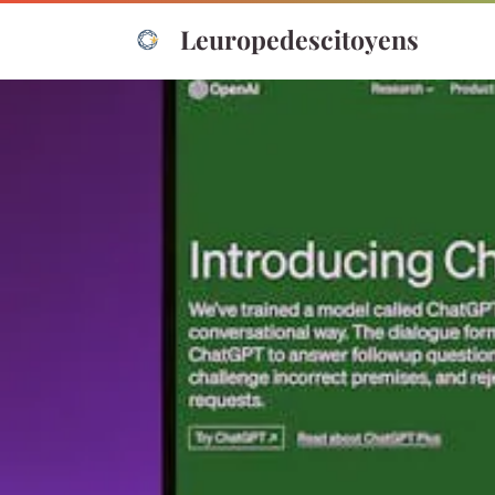
Leuropedescitoyens