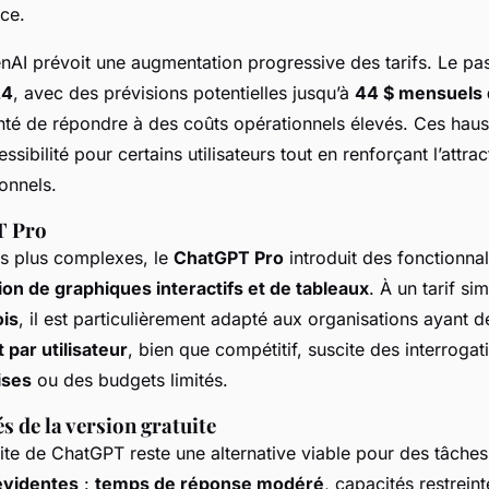
ce.
AI prévoit une augmentation progressive des tarifs. Le pa
24
, avec des prévisions potentielles jusqu’à
44 $ mensuels 
onté de répondre à des coûts opérationnels élevés. Ces haus
essibilité pour certains utilisateurs tout en renforçant l’attra
onnels.
T Pro
s plus complexes, le
ChatGPT Pro
introduit des fonctionna
ion de graphiques interactifs et de tableaux
. À un tarif sim
ois
, il est particulièrement adapté aux organisations ayant d
 par utilisateur
, bien que compétitif, suscite des interroga
ises
ou des budgets limités.
s de la version gratuite
uite de ChatGPT reste une alternative viable pour des tâche
 évidentes
:
temps de réponse modéré
, capacités restrein