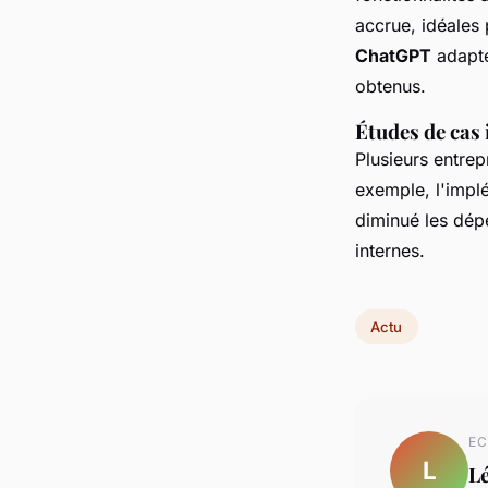
accrue, idéales 
ChatGPT
adaptée
obtenus.
Études de cas 
Plusieurs entrep
exemple, l'impl
diminué les dép
internes.
Actu
EC
L
L