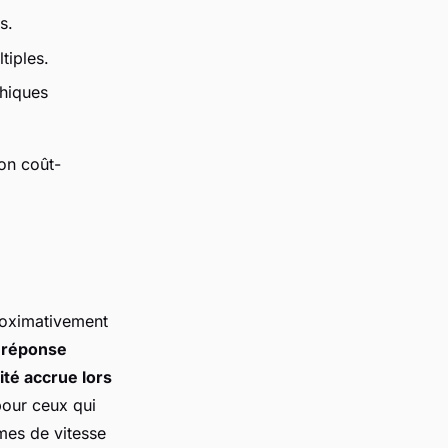
s.
tiples.
phiques
on coût-
oximativement
 réponse
lité accrue lors
pour ceux qui
rmes de vitesse