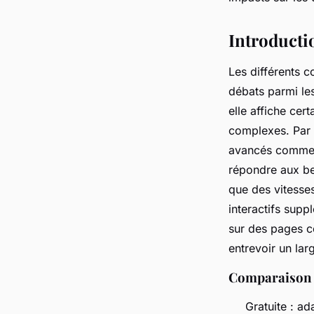
Léonie
•
18 janvier 2025
•
3 min de lecture
Introducti
Les différents 
débats parmi les
elle affiche cer
complexes. Par 
avancés comme 
répondre aux bes
que des vitesses
interactifs supp
sur des pages
entrevoir un lar
Comparaison d
Gratuite : ad