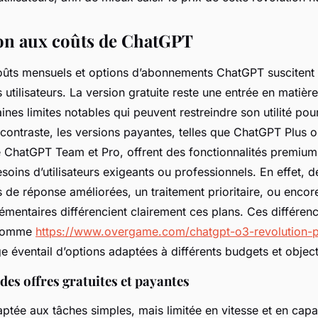
on aux coûts de ChatGPT
coûts mensuels et options d’abonnements ChatGPT susciten
 utilisateurs. La version gratuite reste une entrée en matièr
taines limites notables qui peuvent restreindre son utilité po
contraste, les versions payantes, telles que ChatGPT Plus o
ChatGPT Team et Pro, offrent des fonctionnalités premiu
oins d’utilisateurs exigeants ou professionnels. En effet, de
 de réponse améliorées, un traitement prioritaire, ou encore
lémentaires différencient clairement ces plans. Ces différenc
 comme
https://www.overgame.com/chatgpt-o3-revolution-p
ge éventail d’options adaptées à différents budgets et object
es offres gratuites et payantes
aptée aux tâches simples, mais limitée en vitesse et en capa