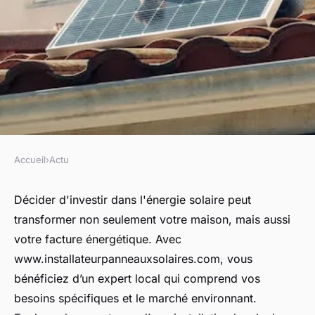
Accueil
›
Actu
ACTU
Votre expert local :
Décider d'investir dans l'énergie solaire peut
transformer non seulement votre maison, mais aussi
www.installateur panneaux
votre facture énergétique. Avec
solaire.com
www.installateurpanneauxsolaires.com, vous
bénéficiez d’un expert local qui comprend vos
Léonie
•
11 décembre 2024
•
3 min de lecture
besoins spécifiques et le marché environnant.