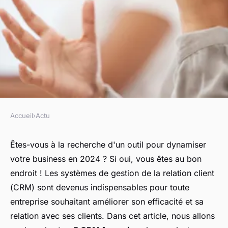
Accueil
›
Actu
ACTU
Top 5 crm français pour
Êtes-vous à la recherche d'un outil pour dynamiser
votre business en 2024 ? Si oui, vous êtes au bon
dynamiser votre business en
endroit ! Les systèmes de gestion de la relation client
2024
(
CRM
) sont devenus indispensables pour toute
entreprise souhaitant améliorer son efficacité et sa
Léonie
•
3 février 2025
•
7 min de lecture
relation avec ses clients. Dans cet article, nous allons