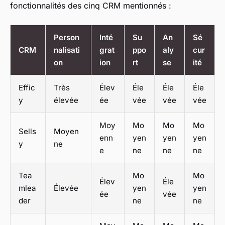
fonctionnalités des cinq CRM mentionnés :
Person
Inté
Su
An
Sé
CRM
nalisati
grat
ppo
aly
cur
on
ion
rt
se
ité
Effic
Très
Élev
Éle
Éle
Éle
y
élevée
ée
vée
vée
vée
Moy
Mo
Mo
Mo
Sells
Moyen
enn
yen
yen
yen
y
ne
e
ne
ne
ne
Tea
Mo
Mo
Élev
Éle
mlea
Élevée
yen
yen
ée
vée
der
ne
ne