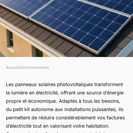
Accueil
›
Environnement
ENVIRONNEMENT
Panneau solaire
Les panneaux solaires photovoltaïques transforment
la lumière en électricité, offrant une source d’énergie
photovoltaïque : économisez
propre et économique. Adaptés à tous les besoins,
avec énergie solaire !
du petit kit autonome aux installations puissantes, ils
permettent de réduire considérablement vos factures
Léonie
•
6 septembre 2025
•
7 min de lecture
d’électricité tout en valorisant votre habitation.