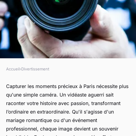
Accueil
›
Divertissement
DIVERTISSEMENT
Vidéaste à Paris : créez des
Capturer les moments précieux à Paris nécessite plus
qu'une simple caméra. Un vidéaste aguerri sait
souvenirs inoubliables
raconter votre histoire avec passion, transformant
l’ordinaire en extraordinaire. Qu'il s'agisse d'un
Léonie
•
19 décembre 2024
•
4 min de lecture
mariage romantique ou d'un événement
professionnel, chaque image devient un souvenir