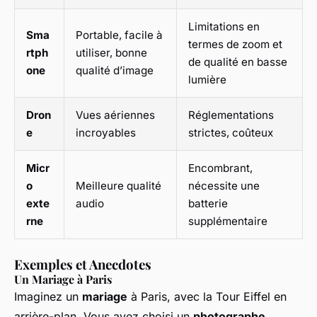
Limitations en
Sma
Portable, facile à
termes de zoom et
rtph
utiliser, bonne
de qualité en basse
one
qualité d’image
lumière
Dron
Vues aériennes
Réglementations
e
incroyables
strictes, coûteux
Micr
Encombrant,
o
Meilleure qualité
nécessite une
exte
audio
batterie
rne
supplémentaire
Exemples et Anecdotes
Un Mariage à Paris
Imaginez un
mariage
à Paris, avec la Tour Eiffel en
arrière-plan. Vous avez choisi un
photographe