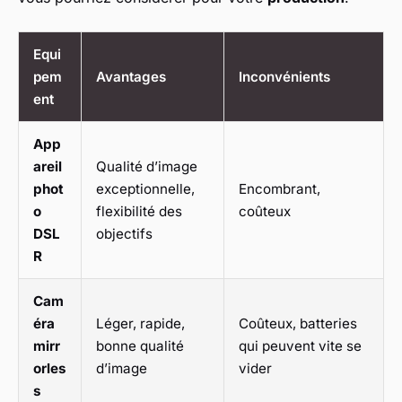
Equi
pem
Avantages
Inconvénients
ent
App
areil
Qualité d’image
phot
exceptionnelle,
Encombrant,
o
flexibilité des
coûteux
DSL
objectifs
R
Cam
éra
Léger, rapide,
Coûteux, batteries
mirr
bonne qualité
qui peuvent vite se
orles
d’image
vider
s