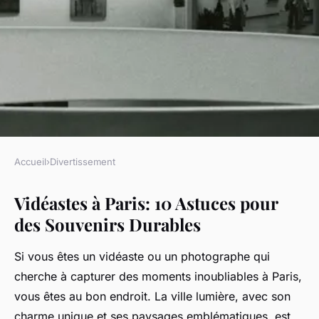
Accueil
›
Divertissement
DIVERTISSEMENT
Vidéastes à Paris: 10 Astuces pour
Vidéastes à paris : 10 astuces
des Souvenirs Durables
pour des souvenirs durables
Si vous êtes un vidéaste ou un photographe qui
Léonie
•
30 décembre 2024
•
5 min de lecture
cherche à capturer des moments inoubliables à Paris,
vous êtes au bon endroit. La ville lumière, avec son
charme unique et ses paysages emblématiques, est