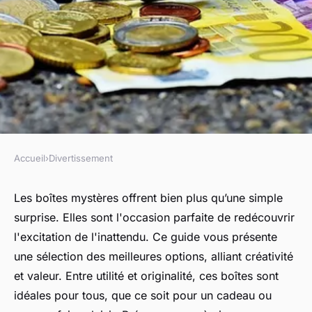
Accueil
›
Divertissement
DIVERTISSEMENT
Les meilleures boîtes mystères
Les boîtes mystères offrent bien plus qu’une simple
surprise. Elles sont l'occasion parfaite de redécouvrir
pour des surprises
l'excitation de l'inattendu. Ce guide vous présente
audacieuses
une sélection des meilleures options, alliant créativité
et valeur. Entre utilité et originalité, ces boîtes sont
Léonie
•
19 décembre 2024
•
6 min de lecture
idéales pour tous, que ce soit pour un cadeau ou