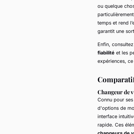
ou quelque chose
particulièrement
temps et rend l’
garantit une sor
Enfin, consultez
fiabilité
et les p
expériences, ce 
Comparatif
Changeur de v
Connu pour se
d'options de mod
interface intuiti
rapide. Ces élé
changeurs de v