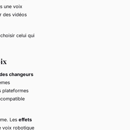
us une voix
r des vidéos
choisir celui qui
oix
 des changeurs
tèmes
es plateformes
incompatible
amme. Les
effets
ne voix robotique