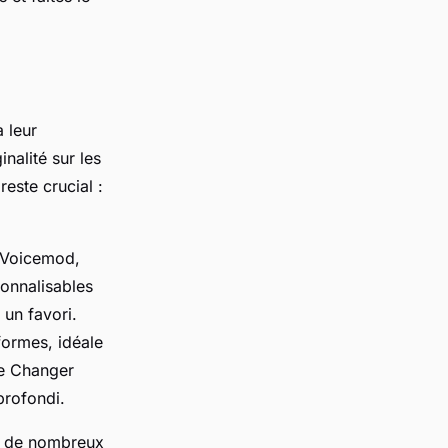
 leur
nalité sur les
reste crucial :
 Voicemod,
sonnalisables
un favori.
formes, idéale
ce Changer
profondi.
nt de nombreux