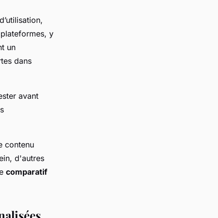
’utilisation,
plateformes, y
t un
rtes dans
ester avant
ns
e contenu
ein, d'autres
ce
comparatif
nalisées