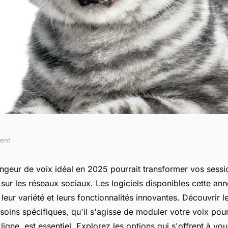
ment
 de voix à tester
ngeur de voix idéal en 2025 pourrait transformer vos sessi
 sur les réseaux sociaux. Les logiciels disponibles cette an
eur variété et leurs fonctionnalités innovantes. Découvrir le
soins spécifiques, qu'il s'agisse de moduler votre voix pou
igne, est essentiel. Explorez les options qui s'offrent à vous