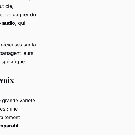
ut clé,
rmet de gagner du
é audio
, qui
récieuses sur la
partagent leurs
n spécifique.
 voix
e grande variété
es : une
traitement
mparatif