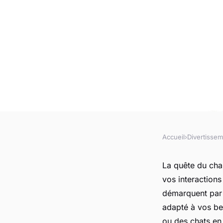
Accueil
›
Divertisse
DIVERTISSEMENT
Top micro changeurs
La quête du cha
vos interactions
en 2025
démarquent par l
adapté à vos be
ou des chats en l