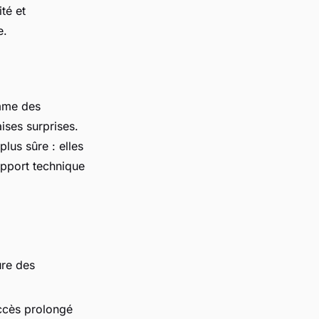
té et
e.
omme des
aises surprises.
plus sûre : elles
pport technique
ure des
ccès prolongé