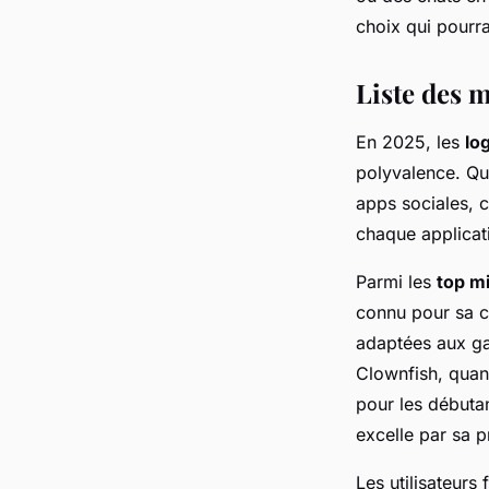
Léonie
•
6 février 2025
•
5 min de lecture
choix qui pourra
Liste des 
En 2025, les
lo
polyvalence. Qu
apps sociales, c
chaque applicat
Parmi les
top m
connu pour sa co
adaptées aux ga
Clownfish, quant
pour les débuta
excelle par sa 
Les utilisateurs