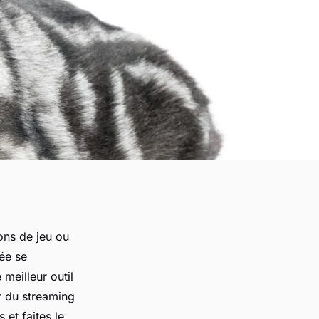
ons de jeu ou
née se
 meilleur outil
r du streaming
 et faites le