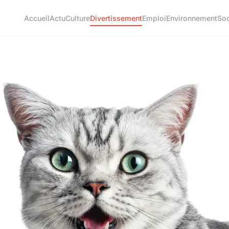
Accueil
Actu
Culture
Divertissement
Emploi
Environnement
Soc